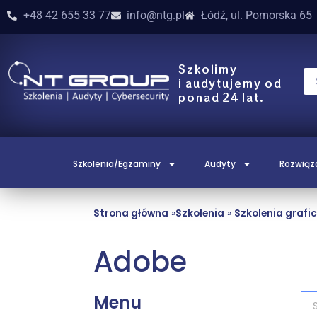
+48 42 655 33 77
info@ntg.pl
Łódź, ul. Pomorska 65
Szkolimy
i audytujemy od
ponad 24 lat.
Szkolenia/Egzaminy
Audyty
Rozwiąz
Strona główna
»
Szkolenia
»
Szkolenia grafi
Adobe
Menu