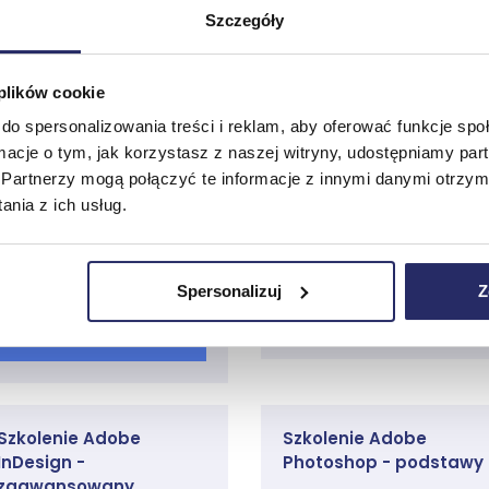
Szczegóły
Najbliższy termin:
Prosimy o kontakt
Najbliższy termin:
Prosimy o kontakt
 plików cookie
Cena katalogowa:
1120,00 zł netto
Cena katalogowa:
do spersonalizowania treści i reklam, aby oferować funkcje sp
1120,00 zł netto
(1377,60 zł brutto)
ormacje o tym, jak korzystasz z naszej witryny, udostępniamy p
(1377,60 zł brutto)
Partnerzy mogą połączyć te informacje z innymi danymi otrzym
4 dni / 16 godzin
nia z ich usług.
4 dni / 16 godzin
3 oceny
1 oceny
Spersonalizuj
Z
Przejdź do szkolenia
Przejdź do szkolenia
Szkolenie Adobe
Szkolenie Adobe
InDesign -
Photoshop - podstawy
zaawansowany