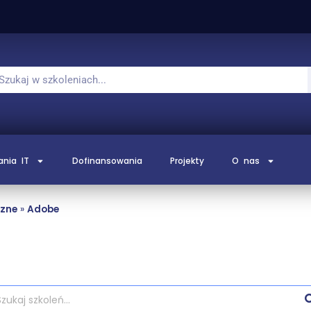
ania IT
Dofinansowania
Projekty
O nas
czne
»
Adobe