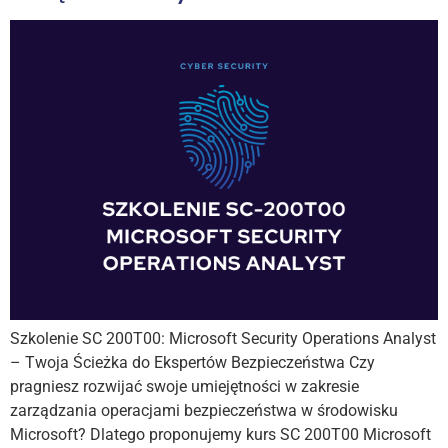
Szkolenie SC 200T00: Microsoft Security Operations Analyst
– Twoja Ścieżka do Ekspertów Bezpieczeństwa Czy
pragniesz rozwijać swoje umiejętności w zakresie
zarządzania operacjami bezpieczeństwa w środowisku
Microsoft? Dlatego proponujemy kurs SC 200T00 Microsoft