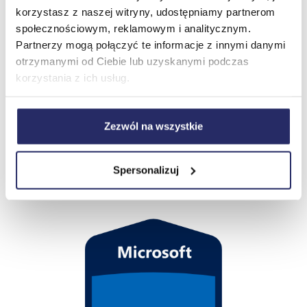
korzystasz z naszej witryny, udostępniamy partnerom
społecznościowym, reklamowym i analitycznym.
Czy Twoja organizacja jest przygotowana na potencjalne
Partnerzy mogą połączyć te informacje z innymi danymi
zagrożenia cyberbezpieczeństwo? Nasze testy penetracyjne
otrzymanymi od Ciebie lub uzyskanymi podczas
to kluczowy krok w identyfikowaniu i eliminowaniu luk w
korzystania z ich usług.
zabezpieczeniach IT. Dzięki naszym usługom możesz być
pewny, że Twoja infrastruktura jest odpowiednio chroniona
przed atakami. Czym są testy penetracyjne? Testy
Zezwól na wszystkie
penetracyjne, znane również jako pentesty, to symulowane
ataki na systemy komputerowe, sieci i […]
Szkolenie SC-100. Zostań Ekspertem
Spersonalizuj
Cyberbezpieczeństwa