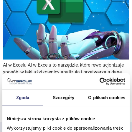
AI w Excelu AI w Excelu to narzędzie, które rewolucjonizuje
sposób, w jaki użytkownicy analizują i przetwarzają dane.
Dzięki sztucznej inteligencji w Excelu możliwe jest
automatyczne wykrywanie wzorców, tworzenie prognoz oraz
optymalizacja zadań, co ułatwia codzienną pracę. Jak
Zgoda
Szczegóły
O plikach cookies
działa sztuczna inteligencja w Excelu? Sztuczna inteligencja
w Excelu wykorzystuje zaawansowane algorytmy, które
pozwalają na automatyzację wielu […]
Niniejsza strona korzysta z plików cookie
Wykorzystujemy pliki cookie do spersonalizowania treści