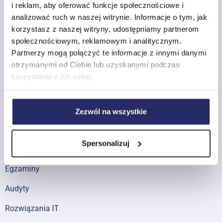
i reklam, aby oferować funkcje społecznościowe i
analizować ruch w naszej witrynie. Informacje o tym, jak
NT Group Systemy Informatyczne Sp. z
korzystasz z naszej witryny, udostępniamy partnerom
o.o.
społecznościowym, reklamowym i analitycznym.
Partnerzy mogą połączyć te informacje z innymi danymi
Od ponad 20 lat szkolimy, audytujemy i wspieramy
otrzymanymi od Ciebie lub uzyskanymi podczas
firmy oraz instytucje w obszarze IT i
korzystania z ich usług.
cyberbezpieczeństwa.
Menu
Zezwól na wszystkie
O nas
Spersonalizuj
Szkolenia
Egzaminy
Audyty
Rozwiązania IT