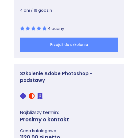
18. Numeracja stron.
4 dni / 16 godzin
19. Tekst na ścieżce
20. Znaki specjalne i glify
4 oceny
21. Spady, separacja i kolory dodatkowe
Przejdź do szkolenia
22. Warstwy
23. Tworzenie dokumentów do druku
24. Podstawowe zagadnienia druku
Szkolenie Adobe Photoshop -
offsetowego
podstawy
Najbliższy termin:
Prosimy o kontakt
Cena katalogowa:
1120,00 zł netto