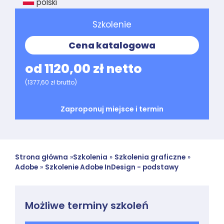
polski
Szkolenie
Cena katalogowa
od 1120,00 zł netto
(1377,60 zł brutto)
Zaproponuj miejsce i termin
Strona główna
»
Szkolenia
»
Szkolenia graficzne
»
Adobe
»
Szkolenie Adobe InDesign - podstawy
Możliwe terminy szkoleń