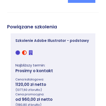
7. Formatowanie tekstu
8. Używanie tabulatorów
9. Kolor. Zastosowanie palety próbek koloru
Powiązane szkolenia
10. Style akapitowe, znakowe i obiektowe
11. Tworzenie publikacji wielostronicowych
Szkolenie Adobe Illustrator - podstawy
12. Importowanie plików graficznych
(bitmapowych i wektorowych)
13. Oblewanie tekstem obiektów
Najbliższy termin:
14. Współpraca z programami Adobe:
Prosimy o kontakt
Illustrator, Photoshop oraz Bridge
Cena katalogowa:
15. Łącza
1120,00 zł netto
16. Strony wzorcowe. Tworzenie i edycja
(1377,60 zł brutto)
Cena promocyjna:
17. Zastosowanie stron wzorcowych w
od 960,00 zł netto
dokumencie
(1180,80 zł brutto)