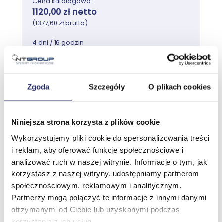
Cena katalogowa:
1120,00 zł netto
(1377,60 zł brutto)
4 dni / 16 godzin
1 oceny
Zgoda
Szczegóły
O plikach cookies
Przejdź do szkolenia
Niniejsza strona korzysta z plików cookie
Wykorzystujemy pliki cookie do spersonalizowania treści
Szkolenie Adobe InDesign -
i reklam, aby oferować funkcje społecznościowe i
zaawansowany
analizować ruch w naszej witrynie. Informacje o tym, jak
korzystasz z naszej witryny, udostępniamy partnerom
społecznościowym, reklamowym i analitycznym.
Partnerzy mogą połączyć te informacje z innymi danymi
Najbliższy termin:
otrzymanymi od Ciebie lub uzyskanymi podczas
Prosimy o kontakt
korzystania z ich usług.