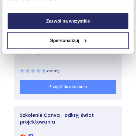
Cena katalogowa:
1120,00 zł netto
Zezwól na wszystkie
(1377,60 zł brutto)
Cena promocyjna:
od 1000,00 zł netto
Spersonalizuj
(1230,00 zł brutto)
4 dni / 16 godzin
oceny
Przejdź do szkolenia
Szkolenie Canva - odkryj świat
projektowania