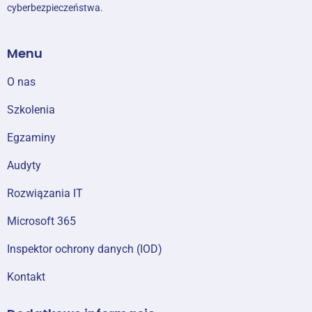
Zarządzanie użytkownikami i grupami Active
cyberbezpieczeństwa.
Directory oraz monitorowanie
synchronizacji katalogowej
Menu
Moduł 13: Monitorowanie, zarządzanie i
O nas
przywracanie AD DS
Szkolenia
Zajęcia
Egzaminy
Monitorowanie AD DS
Audyty
Zarządzanie bazą danych Active Directory
Opcje kopii zapasowych i przywracania dla
AD DS i innych rozwiązań związanych z
Rozwiązania IT
tożsamością i dostępem
Microsoft 365
Lab: Przywracanie obiektów w AD DS
Inspektor ochrony danych (IOD)
Tworzenie kopii zapasowych i przywracanie
AD DS
Kontakt
Przywracanie obiektów w AD DS