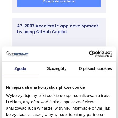
Przejdź do szkolenia
wdrażania rozproszonego środowiska AD DS oraz
procedurę konfigurowania zaufań AD DS.
Zajęcia
AZ-2007 Accelerate app development
Przegląd zaawansowanych wdrożeń AD DS
by using GitHub Copilot
Wdrażanie rozproszonego środowiska AD
DS
Konfigurowanie zaufań AD DS
Najbliższy termin:
Lab: Zarządzanie domenami i zaufaniem w AD
Prosimy o kontakt
DS
Zgoda
Szczegóły
O plikach cookies
Cena katalogowa:
Wdrażanie zaufania lasów
1400,00 zł netto
Wdrażanie domen podrzędnych w AD DS
(1722,00 zł brutto)
Niniejsza strona korzysta z plików cookie
1 dzień / 8 godzin
Moduł 4: Wdrażanie i zarządzanie
Wykorzystujemy pliki cookie do spersonalizowania treści
witrynami AD DS oraz replikacją
i reklam, aby oferować funkcje społecznościowe i
oceny
analizować ruch w naszej witrynie. Informacje o tym, jak
Ten moduł opisuje planowanie i wdrażanie
korzystasz z naszej witryny, udostępniamy partnerom
wdrożenia AD DS obejmującego wiele lokalizacji.