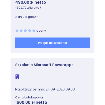
usługowych
490,00 zł netto
(602,70 zł brutto)
Lab: Zabezpieczanie AD DS
2 dni / 8 godzin
Wdrażanie zasad bezpieczeństwa dla kont,
haseł i grup administracyjnych
oceny
Wdrażanie i konfigurowanie RODC
Tworzenie i powiązywanie konta gMSA
Przejdź do szkolenia
Moduł 8: Wdrażanie i zarządzanie AD CS
Ten moduł opisuje wdrażanie wdrażania AD CS.
Szkolenie Microsoft PowerApps
Obejmuje to wdrażanie, administrowanie i
rozwiązywanie problemów z CA.
Zajęcia
Wdrażanie CA
Najbliższy termin: 21-09-2026 09:00
Administrowanie CA
Cena katalogowa:
Rozwiązywanie problemów i utrzymanie CA
1600,00 zł netto