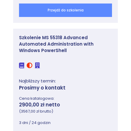
Moduł zapewnia przegląd komponentów i
Przejdź do szkolenia
technologii, które tworzą strukturę zasad grup.
Zajęcia
Wprowadzenie do zasad grup
Szkolenie MS 55318 Advanced
Wdrażanie i zarządzanie GPO
Automated Administration with
Zasięg zasad grup i przetwarzanie zasad
Windows PowerShell
grup
Rozwiązywanie problemów z
zastosowaniem zasad grup
Lab: Wdrażanie infrastruktury zasad grup
Najbliższy termin:
Prosimy o kontakt
Tworzenie i konfigurowanie GPO
Zarządzanie zasięgiem GPO
Cena katalogowa:
2900,00 zł netto
Lab: Rozwiązywanie problemów z infrastrukturą
(3567,00 zł brutto)
zasad grup
Weryfikacja stosowania GPO
3 dni / 24 godzin
Rozwiązywanie problemów z GPO