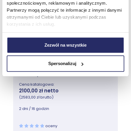
Przejdź do szkolenia
Moduł wyjaśnia, jak działa replikacja w środowisku
społecznościowym, reklamowym i analitycznym.
Windows Server AD DS.
Partnerzy mogą połączyć te informacje z innymi danymi
otrzymanymi od Ciebie lub uzyskanymi podczas
Zajęcia
korzystania z ich usług.
Szkolenie MB-210T01 Microsoft
Przegląd replikacji AD DS
Dynamics 365 Sales
Konfigurowanie witryn AD DS
Konfigurowanie i monitorowanie replikacji
Zezwól na wszystkie
AD DS
Lab: Wdrażanie witryn i replikacji AD DS
Spersonalizuj
Najbliższy termin:
Modyfikowanie domyślnej witryny
Prosimy o kontakt
Tworzenie dodatkowych witryn i podsieci
Cena katalogowa:
Konfigurowanie replikacji AD DS
2100,00 zł netto
Monitorowanie i rozwiązywanie problemów
(2583,00 zł brutto)
replikacji AD DS
2 dni / 16 godzin
Moduł 5: Wdrażanie zasad grup
oceny
Ten moduł opisuje wdrażanie infrastruktury GPO.