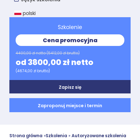
polski
Szkolenie
Cena promocyjna
4400,00 zł netto
(5412,00 zł brutto)
od 3800,00 zł netto
(4674,00 zł brutto)
Zapisz się
Zaproponuj miejsce i termin
Strona główna
»
Szkolenia
»
Autoryzowane szkolenia