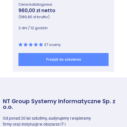
Ten moduł opisuje planowanie i konfigurowanie
Cena katalogowa:
synchronizacji katalogowej między usługą Microsoft
960,00 zł netto
Azure Active Directory (Azure AD) a lokalnym AD DS.
(1180,80 zł brutto)
Moduły opisują różne scenariusze synchronizacji,
takie jak synchronizacja Azure AD, AD FS i Azure AD
2 dni / 12 godzin
oraz Azure AD Connect.
Zajęcia
37 oceny
Planowanie i przygotowywanie do
synchronizacji katalogowej
Przejdź do szkolenia
Wdrażanie synchronizacji katalogowej za
pomocą Azure AD Connect
Zarządzanie tożsamościami za pomocą
synchronizacji katalogowej
Lab: Konfigurowanie synchronizacji
katalogowej
NT Group Systemy Informatyczne Sp. z
o.o.
Przygotowanie do synchronizacji
katalogowej
Od ponad 20 lat szkolimy, audytujemy i wspieramy
Konfigurowanie synchronizacji katalogowej
firmy oraz instytucje w obszarze IT i