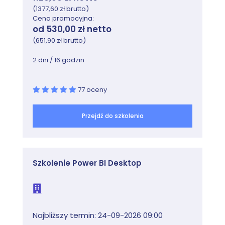
Moduł zapewnia przegląd AD RMS, wyjaśnia, jak
(1377,60 zł brutto)
wdrażać i zarządzać infrastrukturą AD RMS oraz jak
Cena promocyjna:
konfigurować ochronę treści AD RMS.
od 530,00 zł netto
(651,90 zł brutto)
Zajęcia
2 dni / 16 godzin
Przegląd AD RMS
Wdrażanie i zarządzanie infrastrukturą AD
RMS
77 oceny
Konfigurowanie ochrony treści AD RMS
Przejdź do szkolenia
Lab: Wdrażanie infrastruktury AD RMS
Instalacja i konfiguracja AD RMS
Konfigurowanie szablonów AD RMS
Korzystanie z AD RMS na klientach
Szkolenie Power BI Desktop
Moduł 12: Wdrażanie synchronizacji AD DS
z usługą Microsoft Azure AD
Najbliższy termin: 24-09-2026 09:00