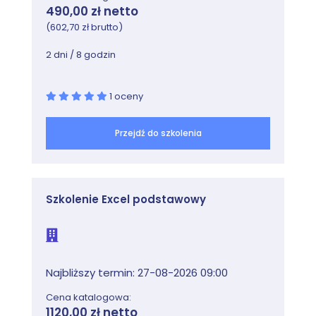
490,00 zł netto
Zajęcia
(602,70 zł brutto)
Przegląd AD FS
2 dni / 8 godzin
Wymagania i planowanie AD FS
Wdrażanie i konfigurowanie AD FS
1 oceny
Przegląd proxy aplikacji internetowych
Lab: Wdrażanie AD FS
Przejdź do szkolenia
Konfigurowanie wymagań wstępnych AD FS
Instalacja i konfiguracja AD FS
Konfigurowanie aplikacji wewnętrznych AD
Szkolenie Excel podstawowy
Konfigurowanie AD FS dla partnerów
biznesowych federacji
Moduł 11: Wdrażanie i administrowanie AD
Najbliższy termin: 27-08-2026 09:00
RMS
Cena katalogowa:
Ten moduł opisuje wdrażanie wdrażania AD RMS.
1120,00 zł netto