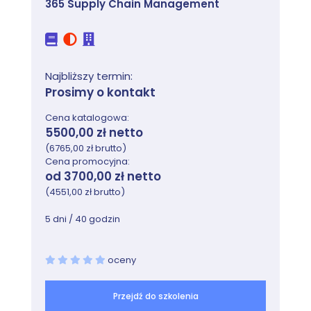
365 Supply Chain Management
Moduł 2: Zarządzanie obiektami w AD DS
Ten moduł opisuje różne techniki zarządzania
obiektami w AD DS. Dotyczy to tworzenia i
Najbliższy termin:
konfigurowania obiektów użytkowników, grup i
Prosimy o kontakt
komputerów.
Cena katalogowa:
Zajęcia
5500,00 zł netto
(6765,00 zł brutto)
Zarządzanie kontami użytkowników
Cena promocyjna:
Zarządzanie grupami w AD DS
od 3700,00 zł netto
Zarządzanie obiektami komputerów w AD
(4551,00 zł brutto)
DS
5 dni / 40 godzin
Używanie programu Windows PowerShell do
zarządzania AD DS
Wdrażanie i zarządzanie jednostkami
oceny
organizacyjnymi
Lab: Zarządzanie obiektami AD DS
Przejdź do szkolenia