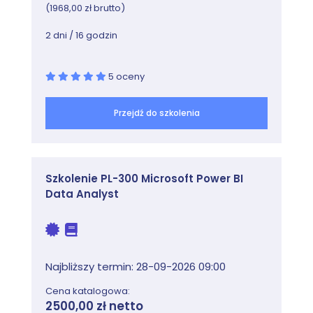
(1968,00 zł brutto)
Lab: Wdrażanie i konfigurowanie hierarchii CA
dwupoziomowej
2 dni / 16 godzin
Wdrażanie autonomicznego CA
Wdrażanie przedsiębiorstwa podrzędne CA
5 oceny
Moduł 9: Wdrażanie i zarządzanie
Przejdź do szkolenia
certyfikatami
Ten moduł opisuje wdrażanie i zarządzanie
certyfikatami w środowisku AD DS. Obejmuje to
Szkolenie PL-300 Microsoft Power BI
wdrażanie i zarządzanie szablonami certyfikatów,
Data Analyst
zarządzanie odwołaniem certyfikatów i
odzyskiwaniem, korzystanie z certyfikatów w
środowisku biznesowym oraz wdrażanie kart
inteligentnych.
Najbliższy termin: 28-09-2026 09:00
Zajęcia
Cena katalogowa:
Wdrażanie i zarządzanie szablonami
2500,00 zł netto
certyfikatów