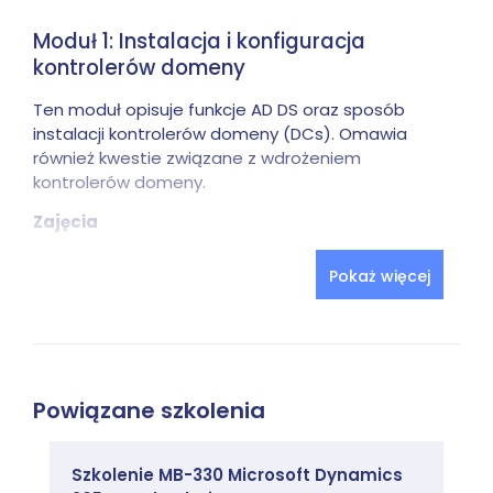
Moduł 1: Instalacja i konfiguracja
kontrolerów domeny
Ten moduł opisuje funkcje AD DS oraz sposób
instalacji kontrolerów domeny (DCs). Omawia
również kwestie związane z wdrożeniem
kontrolerów domeny.
Zajęcia
Omówienie AD DS
Pokaż więcej
Omówienie kontrolerów domeny AD DS
Wdrażanie kontrolera domeny
Lab: Wdrażanie i zarządzanie AD DS
Wdrażanie AD DS
Powiązane szkolenia
Wdrażanie kontrolerów domeny poprzez
klonowanie kontrolera domeny
Szkolenie MB-330 Microsoft Dynamics
Zarządzanie AD DS