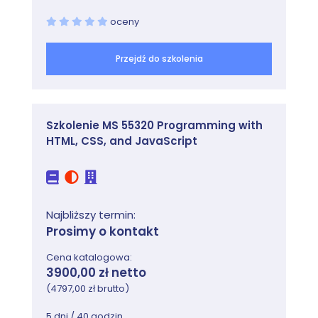
oceny
Moduł 6: Zarządzanie ustawieniami
użytkownika za pomocą zasad grup
Przejdź do szkolenia
Ten moduł opisuje konfigurowanie ustawień zasad
grup i preferencji zasad grup. Dotyczy to wdrażania
szablonów administracyjnych, konfigurowania
Szkolenie MS 55320 Programming with
przekierowań folderów i skryptów oraz
HTML, CSS, and JavaScript
konfigurowania preferencji zasad grup.
Zajęcia
Wdrażanie szablonów administracyjnych
Konfigurowanie przekierowań folderów,
Najbliższy termin:
instalacji oprogramowania i skryptów
Prosimy o kontakt
Konfigurowanie preferencji zasad grup
Cena katalogowa:
3900,00 zł netto
Lab: Zarządzanie ustawieniami użytkownika za
pomocą GPO
(4797,00 zł brutto)
Używanie szablonów administracyjnych do
5 dni / 40 godzin