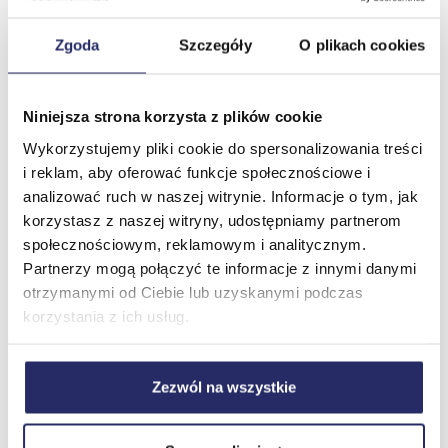
Najbliższy termin:
Zgoda
Szczegóły
O plikach cookies
Prosimy o kontakt
Cena katalogowa:
3900,00 zł netto
Niniejsza strona korzysta z plików cookie
(4797,00 zł brutto)
Wykorzystujemy pliki cookie do spersonalizowania treści
Cena promocyjna:
i reklam, aby oferować funkcje społecznościowe i
od 2800,00 zł netto
analizować ruch w naszej witrynie. Informacje o tym, jak
(3444,00 zł brutto)
korzystasz z naszej witryny, udostępniamy partnerom
5 dni / 40 godzin
społecznościowym, reklamowym i analitycznym.
Partnerzy mogą połączyć te informacje z innymi danymi
otrzymanymi od Ciebie lub uzyskanymi podczas
9 oceny
korzystania z ich usług.
Przejdź do szkolenia
Zezwól na wszystkie
Szkolenie MB-920T00 Microsoft