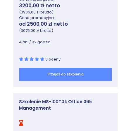
Lab : Microsoft 365 Tenant and Service
3200,00 zł netto
Management
(3936,00 zł brutto)
Cena promocyjna:
Exercise 1: Set up a Microsoft 365 trial
od 2500,00 zł netto
tenant
(3075,00 zł brutto)
Exercise 2: Managing Microsoft 365 users,
groups, and administration
4 dni / 32 godzin
Exercise 3: Configuring Rights Management
and compliance
3 oceny
Exercise 4: Monitor and troubleshoot
Microsoft 365
Przejdź do szkolenia
Szkolenie MS-100T01: Office 365
Management