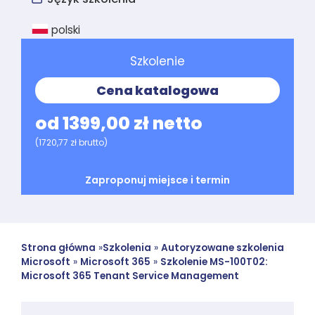
polski
Szkolenie
Cena katalogowa
od 1399,00 zł netto
(1720,77 zł brutto)
Zaproponuj miejsce i termin
Strona główna
»
Szkolenia
»
Autoryzowane szkolenia
Microsoft
»
Microsoft 365
»
Szkolenie MS-100T02:
Microsoft 365 Tenant Service Management