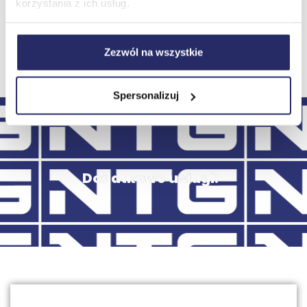
korzystania z ich usług.
Jeśli potrzebujesz pomocy podczas rejestracji
lub masz pytania dotyczące procesu
skontaktuj się z nami.
egzaminacyjnego,
Zezwól na wszystkie
Spersonalizuj
Dodatkowe usługi: