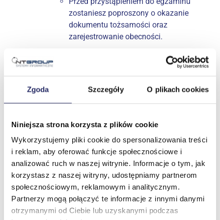
Przed przystąpieniem do egzaminu
zostaniesz poproszony o okazanie
dokumentu tożsamości oraz
zarejestrowanie obecności.
Odbiór wyników
Po zakończeniu egzaminu wyniki
Zgoda
Szczegóły
O plikach cookies
będą dostępne na Twoim koncie
Kryterion w przeciągu kilku dni
roboczych (w zależności od
Niniejsza strona korzysta z plików cookie
rodzaju egzaminu).
Wykorzystujemy pliki cookie do spersonalizowania treści
Jeśli zdałeś egzamin, możesz
i reklam, aby oferować funkcje społecznościowe i
pobrać i wydrukować certyfikat
analizować ruch w naszej witrynie. Informacje o tym, jak
bezpośrednio z platformy.
korzystasz z naszej witryny, udostępniamy partnerom
społecznościowym, reklamowym i analitycznym.
Partnerzy mogą połączyć te informacje z innymi danymi
Masz pytania?
otrzymanymi od Ciebie lub uzyskanymi podczas