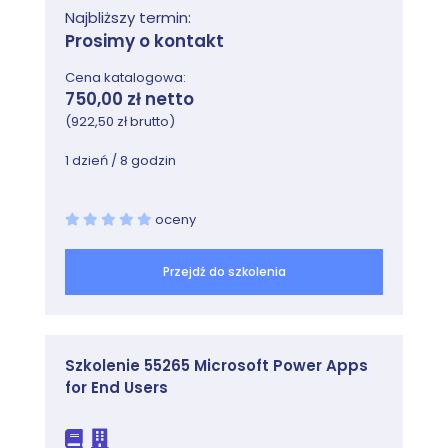
listy
Najbliższy termin:
Moduł #4: Power Automate -
Prosimy o kontakt
Automatyzacja procesów w oparciu o
Cena katalogowa:
elementy pakietu Microsoft 365:
750,00 zł netto
(922,50 zł brutto)
Budowa i przeznaczenie usługi Power
Automate
1 dzień / 8 godzin
Typy przepływów oraz korzystanie z
szablonów
oceny
Wyzwalacze, łączniki i akcje przepływów
Testowanie i zarządzanie utworzonymi
przepływami
Przejdź do szkolenia
Przykłady tworzenia przepływów w usłudze
Power Automate
Szkolenie 55265 Microsoft Power Apps
for End Users