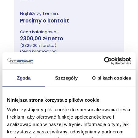
Najbliższy termin:
Prosimy o kontakt
Cena katalogowa:
2300,00 zł netto
(2829,00 zł brutto)
Cena promocyjna:
od 2200,00 zł netto
(2706,00 zł brutto)
2 dni / 16 godzin
Zgoda
Szczegóły
O plikach cookies
oceny
Niniejsza strona korzysta z plików cookie
Wykorzystujemy pliki cookie do spersonalizowania treści
Przejdź do szkolenia
i reklam, aby oferować funkcje społecznościowe i
analizować ruch w naszej witrynie. Informacje o tym, jak
korzystasz z naszej witryny, udostępniamy partnerom