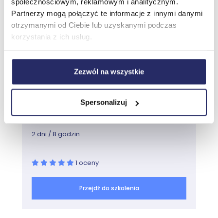
społecznościowym, reklamowym i analitycznym.
Szkolenie Teams M365: Tworzenie
efektywnej komunikacji w organizacji
Partnerzy mogą połączyć te informacje z innymi danymi
otrzymanymi od Ciebie lub uzyskanymi podczas
korzystania z ich usług.
Najbliższy termin:
Zezwól na wszystkie
Prosimy o kontakt
Cena katalogowa:
Spersonalizuj
490,00 zł netto
(602,70 zł brutto)
2 dni / 8 godzin
1 oceny
Przejdź do szkolenia