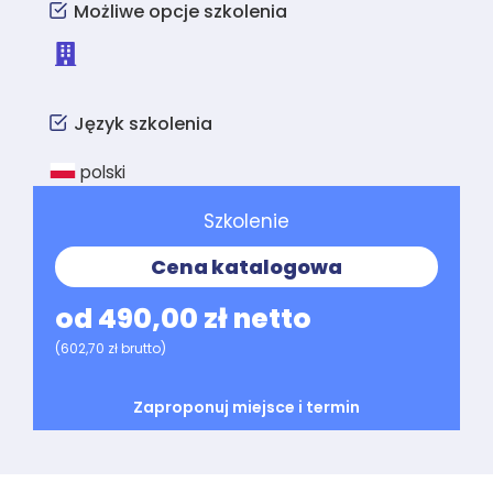
Możliwe opcje szkolenia
Język szkolenia
polski
Szkolenie
Cena katalogowa
od 490,00 zł netto
(602,70 zł brutto)
Zaproponuj miejsce i termin