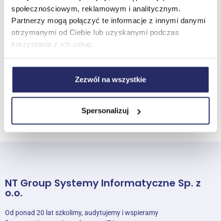
społecznościowym, reklamowym i analitycznym.
Partnerzy mogą połączyć te informacje z innymi danymi
Termin potwierdzony
otrzymanymi od Ciebie lub uzyskanymi podczas
Gadżet do szkolenia za 1 zł (widoczny
przy składaniu zamówienia)
korzystania z ich usług.
Zezwól na wszystkie
Zobacz terminy
Spersonalizuj
NT Group Systemy Informatyczne Sp. z
o.o.
Od ponad 20 lat szkolimy, audytujemy i wspieramy