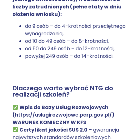
liczby zatrudnionych (pełne etaty w dniu
złożenia wniosku):
do 9 osób – do 4-krotności przeciętnego
wynagrodzenia,
od 10 do 49 osób – do 8-krotności,
od 50 do 249 osób – do 12-krotności,
powyżej 249 osób – do 14-krotności.
Dlaczego warto wybrać NTG do
realizacji szkoleń?
Wpis do Bazy Usług Rozwojowych
(
https://uslugirozwojowe.parp.gov.pl/
)
WARUNEK KONIECZNY W KFS
Certyfikat jakości SUS 2.0
– gwarancja
najwyższych standardów szkoleniowych.