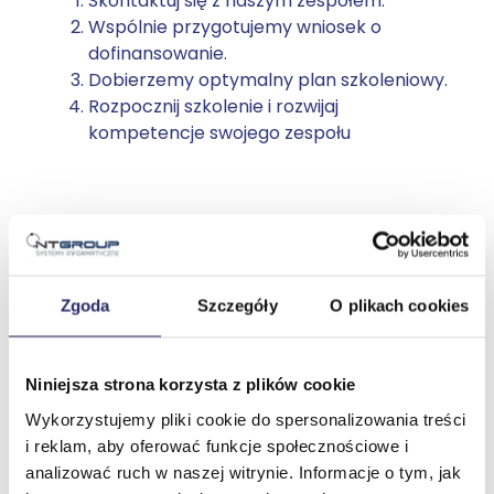
Skontaktuj się z naszym zespołem.
Wspólnie przygotujemy wniosek o
dofinansowanie.
Dobierzemy optymalny plan szkoleniowy.
Rozpocznij szkolenie i rozwijaj
kompetencje swojego zespołu
Każde szkolenie to inwestycja,
która się zwraca!
Zgoda
Szczegóły
O plikach cookies
Nie czekaj – skontaktuj się z nami już dziś i
skorzystaj z bezpłatnej konsultacji.
Niniejsza strona korzysta z plików cookie
Skorzystaj z formularza
Wykorzystujemy pliki cookie do spersonalizowania treści
kontaktowego i uzyskaj
i reklam, aby oferować funkcje społecznościowe i
dofinansowanie!
analizować ruch w naszej witrynie. Informacje o tym, jak